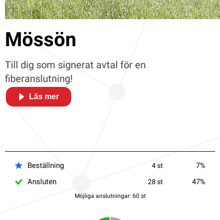
Mössön
Till dig som signerat avtal för en
fiberanslutning!
Läs mer
Beställning
7%
4 st
Ansluten
47%
28 st
Möjliga anslutningar: 60 st