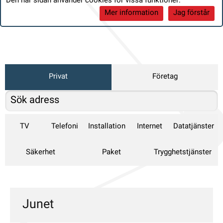
Den här sidan använder cookies för vissa funktioner:
Mer information
Jag förstår
Privat
Företag
TV
Telefoni
Installation
Internet
Datatjänster
Säkerhet
Paket
Trygghetstjänster
Junet