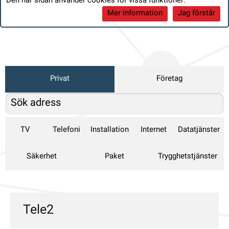
Den här sidan använder cookies för vissa funktioner:
Mer information
Jag förstår
Privat
Företag
TV
Telefoni
Installation
Internet
Datatjänster
Säkerhet
Paket
Trygghetstjänster
Tele2