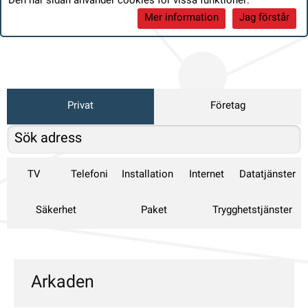
Den här sidan använder cookies för vissa funktioner:
Mer information
Jag förstår
Privat
Företag
TV
Telefoni
Installation
Internet
Datatjänster
Säkerhet
Paket
Trygghetstjänster
Arkaden