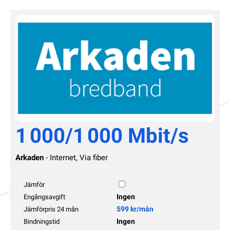
1 000/1 000 Mbit/s
Arkaden
- Internet, Via fiber
Jämför
Ingen
Engångsavgift
599 kr/mån
Jämförpris 24 mån
Ingen
Bindningstid