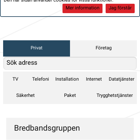
Den här sidan använder cookies för vissa funktioner:
Mer information
Jag förstår
Privat
Företag
TV
Telefoni
Installation
Internet
Datatjänster
Säkerhet
Paket
Trygghetstjänster
Bredbandsgruppen