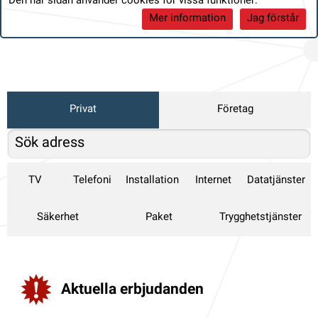
Den här sidan använder cookies för vissa funktioner:
Mer information
Jag förstår
Privat
Företag
TV
Telefoni
Installation
Internet
Datatjänster
Säkerhet
Paket
Trygghetstjänster
Aktuella erbjudanden