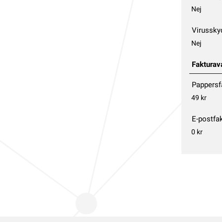
Nej
Virussky
Nej
Fakturav
Pappersf
49 kr
E-postfa
0 kr