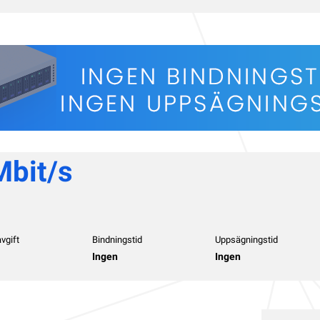
bit/s
vgift
Bindningstid
Uppsägningstid
Ingen
Ingen