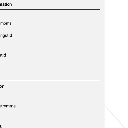
mation
. moms
ngstid
tid
on
sutrymme
g