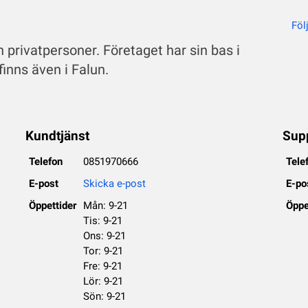
Föl
ch privatpersoner. Företaget har sin bas i
inns även i Falun.
Kundtjänst
Sup
Telefon
0851970666
Tele
E-post
Skicka e-post
E-po
Öppettider
Mån: 9-21
Öppe
Tis: 9-21
Ons: 9-21
Tor: 9-21
Fre: 9-21
Lör: 9-21
Sön: 9-21