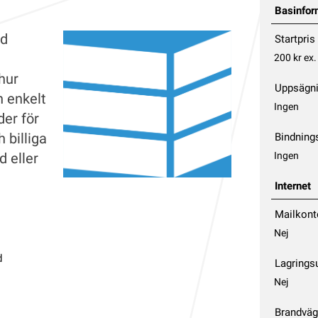
Basinfor
ed
Startpris
200 kr
ex
hur
Uppsägni
h enkelt
Ingen
der för
 billiga
Bindnings
Ingen
d eller
i
Internet
Mailkont
Nej
d
Lagring
Nej
Brandväg