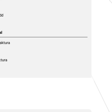
dd
al
aktura
ktura