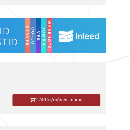
2 249 kr/mån
ex. moms