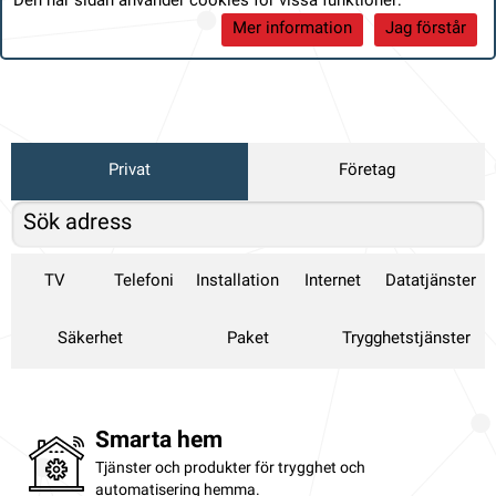
Den här sidan använder cookies för vissa funktioner:
Mer information
Jag förstår
Privat
Företag
TV
Telefoni
Installation
Internet
Datatjänster
Säkerhet
Paket
Trygghetstjänster
Smarta hem
Tjänster och produkter för trygghet och
automatisering hemma.